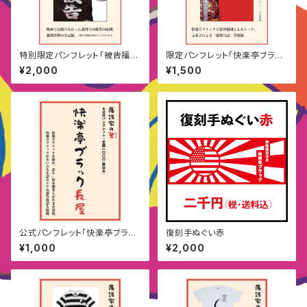
特別限定パンフレット「被告福田
限定パンフレット「快楽亭ブラッ
裁判」
クの業」
¥2,000
¥1,500
公式パンフレット「快楽亭ブラッ
復刻手ぬぐい赤
ク長屋」
¥1,000
¥2,000